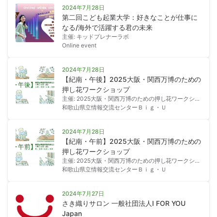
2024年7月28日
第二回こども起業大学：好きなことが仕事に
なる/海外で活躍する君の未来
主催: キッドプレナーラボ
Online event
2024年7月28日
【紀南・午後】2025大阪・関西万博のための
押し花ワークショップ
主催: 2025大阪・関西万博のための押し花ワークショ
ップ
和歌山県立情報交流センターＢｉｇ・Ｕ
2024年7月28日
【紀南・午前】2025大阪・関西万博のための
押し花ワークショップ
主催: 2025大阪・関西万博のための押し花ワークショ
ップ
和歌山県立情報交流センターＢｉｇ・Ｕ
2024年7月27日
さき織りサロン 一般社団法人I FOR YOU
Japan