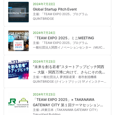
2024年7月22日
Global Startup Pitch Event
主催: 「TEAM EXPO 2025」プログラム
QUINTBRIDGE
2024年7月24日
「TEAM EXPO 2025」ミニMEETING
主催: 「TEAM EXPO 2025」プログラム
一般社団法人関西イノベーションセンター（MUIC
Kansai）１Fイベントスペース
2024年7月23日
“未来を創る若者”スタートアップピッチ関西
～ 大阪・関西万博に向けて、さらにその先の
主催: 一般社団法人 夢洲新産業・都市創造機構
未来に向けて ～
QUINTBRIDGE (クイントブリッジ) 1Fメインステー
ジ
2024年7月23日
「TEAM EXPO 2025」× TAKANAWA
GATEWAY CITY 第１回テーマセッション
主催: JR東日本（TAKANAWA GATEWAY CITY）
「地域と考える環境共生」～まちと地域の
TokyoYard Building