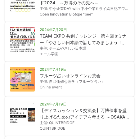
ド2024 ～万博のその先へ～
主催: 中小企業DAY with 中小企業ミライ絵日記アワー
ド ～近畿地区開催～
Open Innovation Biotope "bee"
2024年7月20日
TEAM EXPO 共創チャレンジ 第４回セミナ
ー「やさしい日本語で話してみましょう！」
主催: チームやさしい日本語
エール学園
2024年7月19日
フルーツ占いオンラインお茶会
主催: 自己価値心理学（フルーツ占い）
Online event
2024年7月19日
【ディスカッション＆交流会】万博催事を盛
り上げるためのアイデアを考える ～OSAKA
主催: QUINTBRIDGE
から地域共生の未来をつくる～
QUINTBRIDGE