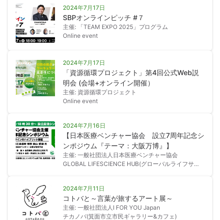
2024年7月17日
SBPオンラインピッチ #７
主催: 「TEAM EXPO 2025」プログラム
Online event
2024年7月17日
「資源循環プロジェクト」第4回公式Web説
明会 (会場+オンライン開催）
主催: 資源循環プロジェクト
Online event
2024年7月16日
【日本医療ベンチャー協会 設立7周年記念シ
ンポジウム『テーマ：大阪万博』】
主催: 一般社団法人日本医療ベンチャー協会
GLOBAL LIFESCIENCE HUB(グローバルライフサイ
エンスハブ)
2024年7月11日
コトバと～言葉が旅するアート展～
主催: 一般社団法人I FOR YOU Japan
チカノバ(箕面市立市民ギャラリー&カフェ)