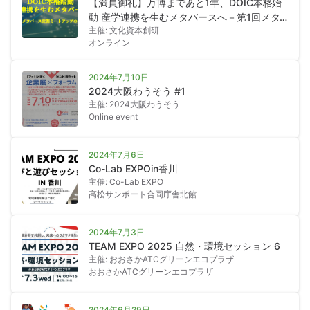
【満員御礼】万博まであと1年、DOIC本格始
動 産学連携を生むメタバースへ－第1回メタ
主催: 文化資本創研
バース定例ミートアップ－
オンライン
2024年7月10日
2024大阪わうそう #1
主催: 2024大阪わうそう
Online event
2024年7月6日
Co-Lab EXPOin香川
主催: Co-Lab EXPO
高松サンポート合同庁舎北館
2024年7月3日
TEAM EXPO 2025 自然・環境セッション 6
主催: おおさかATCグリーンエコプラザ
おおさかATCグリーンエコプラザ
2024年6月29日