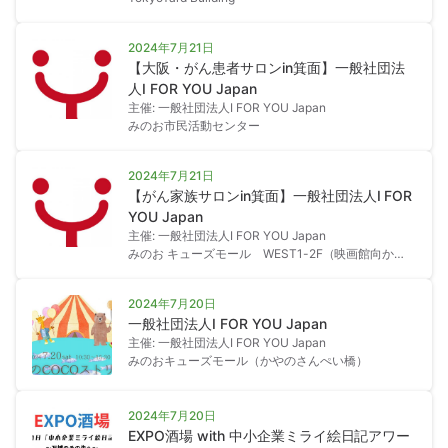
方々とはじめの一歩を踏み出せることを考え
学ぶ～
2024年7月21日
【大阪・がん患者サロンin箕面】一般社団法
人I FOR YOU Japan
主催: 一般社団法人I FOR YOU Japan
みのお市民活動センター
2024年7月21日
【がん家族サロンin箕面】一般社団法人I FOR
YOU Japan
主催: 一般社団法人I FOR YOU Japan
みのお キューズモール WEST1-2F（映画館向か
い）
2024年7月20日
一般社団法人I FOR YOU Japan
主催: 一般社団法人I FOR YOU Japan
みのおキューズモール（かやのさんぺい橋）
2024年7月20日
EXPO酒場 with 中小企業ミライ絵日記アワー