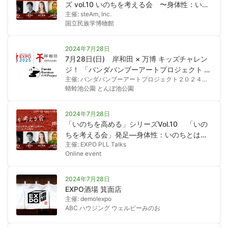
ズ vol.10 いのちを考える会 〜身体性：いの
主催: steAm, Inc.
ちとは何か。万博とは何か。〜
国立民族学博物館
2024年7月28日
7月28日(日) 岸和田 × 万博 キッズチャレン
ジ！ 「パンダバンブーアートプロジェクト フ
主催: パンダバンブーアートプロジェクト２０２４実
ァミリーで竹取り＆竹あかりをつくろう」
行委員会
蜻蛉池公園 とんぼ池公園
2024年7月28日
「いのちを高める」シリーズVol.10 「いの
ちを考える会」発足―身体性：いのちとは何
主催: EXPO PLL Talks
か。万博とは何か。―
Online event
2024年7月28日
EXPO酒場 箕面店
主催: demo!expo
ABC ハウジング ウェルビーみのお