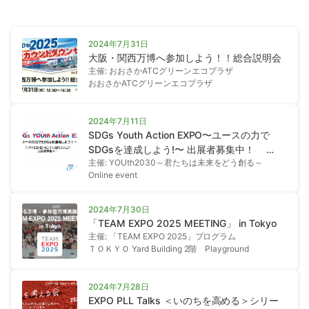
2024年7月31日
大阪・関西万博へ参加しよう！！総合説明会
主催: おおさかATCグリーンエコプラザ
おおさかATCグリーンエコプラザ
2024年7月11日
SDGs Youth Action EXPO〜ユースの力で
SDGsを達成しよう!〜 出展者募集中！
主催: YOUth2030～君たちは未来をどう創る～
7/11,23,31 オンライン説明会実施
Online event
2024年7月30日
「TEAM EXPO 2025 MEETING」 in Tokyo
主催: 「TEAM EXPO 2025」プログラム
ＴＯＫＹＯ Yard Building 2階 Playground
2024年7月28日
EXPO PLL Talks ＜いのちを高める＞シリー