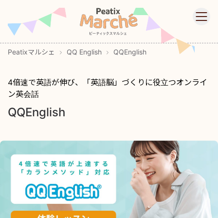
Peatixマルシェ
Skip to main content
Ope
Peatixマルシェ
QQ English
QQEnglish
4倍速で英語が伸び、「英語脳」づくりに役立つオンライ
ン英会話
QQEnglish