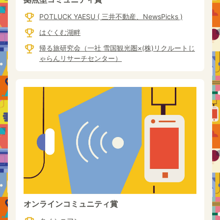
POTLUCK YAESU ( 三井不動産、NewsPicks )
はぐくむ湖畔
帰る旅研究会（一社 雪国観光圏×(株)リクルートじ
ゃらんリサーチセンター）
オンラインコミュニティ賞