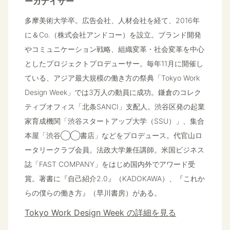
ーガナイザー
多摩美術大学卒。広告会社、人材会社を経て、2016年
に＆Co.（株式会社アンドコー）を設立。ブランド開発
やコミュニケーション戦略、組織変革・社会変革を中心
としたプロジェクトプロデューサー。毎年11月に開催し
ている、アジア最大規模の働き方の祭典「Tokyo Work
Design Week」では3万人の動員に成功。鎌倉のコレク
ティブオフィス「北条SANCI」支配人。渋谷区発の起業
家育成機関「渋谷スタートアップ大学（SSU）」、集合
本屋「渋谷◯◯書店」などをプロデュース。代官山ロ
ータリークラブ会員。法政大学兼任講師。米国ビジネス
誌「FAST COMPANY」をはじめ国内外でアワード受
賞。著書に『自己紹介2.0』（KADOKAWA）、『これか
らの僕らの働き方』（早川書房）がある。
Tokyo Work Design Week の詳細を見る