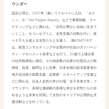
ウンダー
認定心理士。2007年（株）リクルートに入社。「ゼク
シィ」や「Hot Pepper Beauty」などで事業戦略、マー
ケティングなどに携わる。「女性が豊かに自由に生きて
いくこと」をコンセプトに、女性支援の活動を行い、延
べ５千人を超える女性たちと出逢う。 (株)OMOYAで
は、経営コンサルティングや企業内や社会のダイバーシ
ティ・マネジメント改革などを行う。33歳で上場企業
の社外取締役に就任。その他多数の企業や社団法人の取
締役、役員、顧問などに従事。日本全国の経済産業省や
地方自治体の創業支援、起業家・スタートアップ支援な
どに関わる。社会人女性の学びの場「女子未来大学」フ
ァウンダー。多様な価値観の多様な幸せを女性たちが歩
めるような未来を目指して女性のキャリアや心理的な支
援活動などを行っている。